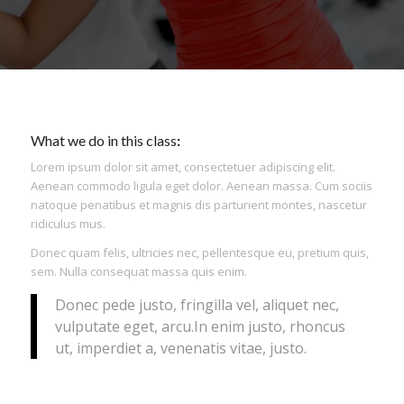
What we do in this class
:
Lorem ipsum dolor sit amet, consectetuer adipiscing elit.
Aenean commodo ligula eget dolor. Aenean massa. Cum sociis
natoque penatibus et magnis dis parturient montes, nascetur
ridiculus mus.
Donec quam felis, ultricies nec, pellentesque eu, pretium quis,
sem. Nulla consequat massa quis enim.
Donec pede justo, fringilla vel, aliquet nec,
vulputate eget, arcu.In enim justo, rhoncus
ut, imperdiet a, venenatis vitae, justo.