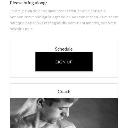
Please bring along
:
Lorem ipsum dolor sit amet, consectetuer adipiscing elit.
Aenean commodo ligula eget dolor. Aenean massa. Cum sociis
natoque penatibus et magnis dis parturient montes, nascetur
ridiculus mus.
Schedule
SIGN UP
Coach