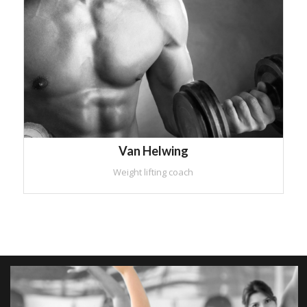
Van Helwing
Weight lifting coach